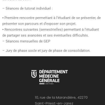
–
Séances de tutorat individuel :
▪
Première rencontr
e
permettant à l’étudiant de se présenter, de
présenter son parcours et d’exposer son projet.
▪
Rencontres
suivantes
(
semestrielles
)
permettant à l’étudiant
de partager ses avancées
et
ses éventuelles difficultés
.
–
Séances
mensuelles de
GEP
–
Jury de phase socle et jury de phase de consolidation.
10, rue de la Marandière, 42270
Saint-Priest-en-Jarez