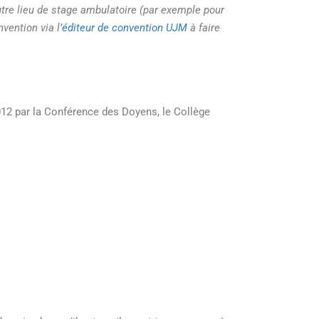
tre lieu de
stage ambulatoire
(par exemple p
our
nvention
via
l’
éditeur de convention UJM
à faire
012
par la Conférence des Doyens, le
Collège