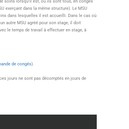
e soins lorsqu’il est, ou ils sont tous, en congés
MSU exerçant dans la même structure). Le MSU
ns dans lesquelles il est accueilli. Dans le cas où
 un autre MSU agréé pour son stage, il doit
ec le temps de travail à effectuer en stage, à
emande de congés
).
 et ces jours ne sont pas décomptés en jours de