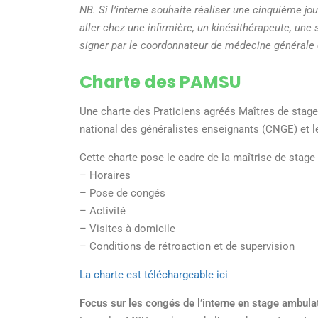
NB. Si l’interne souhaite réaliser une cinquième jo
aller chez une infirmière, un kiné
sithérapeute
, une
signer par le coordonnateur de médecine générale 
Charte des
PA
MSU
Une charte des
Praticiens agréés
Maîtres
de stag
national des
généralistes
enseignants (CNGE)
et l
Cette charte pos
e
le
cadre
de la
maîtrise
de stage 
–
Horaires
– Pose de congés
–
Activité
–
Visites à domicile
–
Conditions de rétroaction et de supervision
La charte est téléchargeable
ici
Focus sur les congés de l’interne en stage ambula