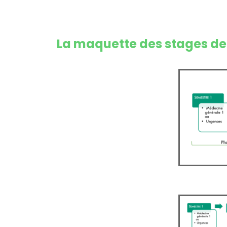
La maquette de
s
stage
s
d
e