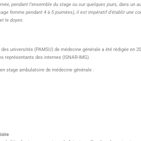
urnée, pendant l’ensemble du stage ou sur quelques jours, dans un au
 sage femme
pendant 4 à 5 journées)
, il
est impératif d’établir
une co
et le
doyen.
e des
universités
(
PA
MSU) de
médecine
générale
a
éte
́
rédigée
en 2
es représentants des internes (ISNAR-IMG).
en stage ambulatoire de
médecine
générale
:
toire