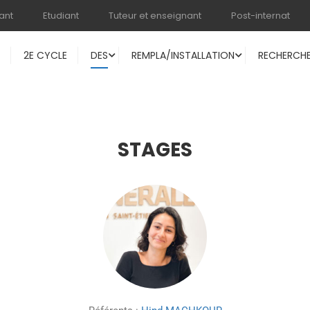
ant
Etudiant
Tuteur et enseignant
Post-internat
2E CYCLE
DES
REMPLA/INSTALLATION
RECHERCH
STAGES