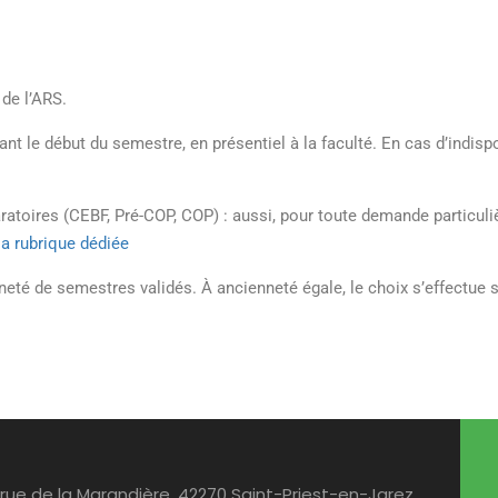
 de l’ARS.
t le début du semestre, en présentiel à la faculté. En cas d’indispo
toires (CEBF, Pré-COP, COP) : aussi, pour toute demande particuliè
la rubrique dédiée
neté de semestres validés. À ancienneté égale, le choix s’effectue
, rue de la Marandière, 42270 Saint-Priest-en-Jarez