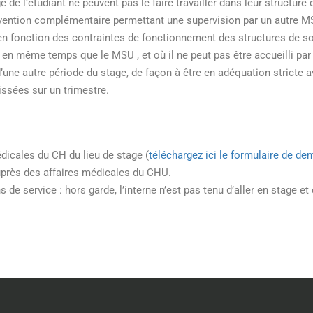
e l’étudiant ne peuvent pas le faire travailler dans leur structure d
nvention complémentaire permettant une supervision par un autre 
 en fonction des contraintes de fonctionnement des structures de soi
s en même temps que le MSU , et où il ne peut pas être accueilli par
une autre période du stage, de façon à être en adéquation stricte av
ssées sur un trimestre.
dicales du CH du lieu de stage (
téléchargez ici le formulaire de d
auprès des affaires médicales du CHU.
ns de service : hors garde, l’interne n’est pas tenu d’aller en stage